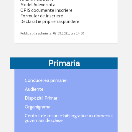
Model Adeverinta
OPIS documente inscriere
Formular de inscriere
Declaratie priprie raspundere
Publicat de admin la:
07.09.2021, ora 14:00
Primaria
Conducerea primariei
Audiente
Dispozitii Primar
Organigrama
Centrul de resurse bibliografice în domeniul
guvernării deschise