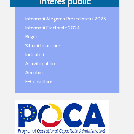
Interes public
Informatii Alegerea Presedintelui 2025
Informatii Electorale 2024
Buget
Situatii financiare
Indicatori
Achizitii publice
Anunturi
E-Consultare