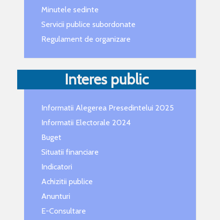
Minutele sedinte
Servicii publice subordonate
Regulament de organizare
Interes public
Informatii Alegerea Presedintelui 2025
Informatii Electorale 2024
Buget
Situatii financiare
Indicatori
Achizitii publice
Anunturi
E-Consultare