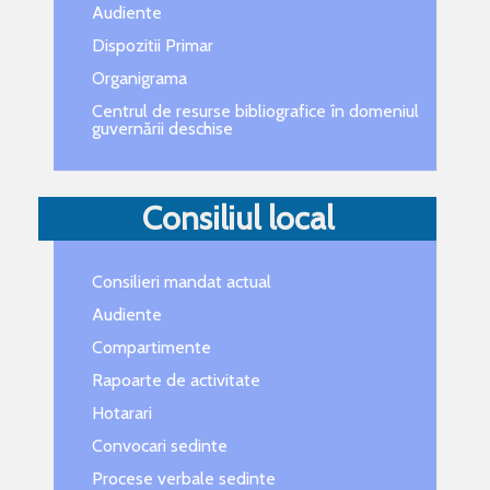
Audiente
Dispozitii Primar
Organigrama
Centrul de resurse bibliografice în domeniul
guvernării deschise
Consiliul local
Consilieri mandat actual
Audiente
Compartimente
Rapoarte de activitate
Hotarari
Convocari sedinte
Procese verbale sedinte