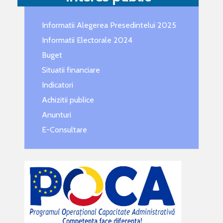
Informatii Alegerea Presedintelui 2025
Informatii Electorale 2024
Buget
Situatii financiare
Indicatori
Achizitii publice
Anunturi
E-Consultare