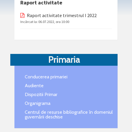
Raport activitate
Raport activitate trimestrul I 2022
Incãrcat la:
06.07.2022, ora 10:00
Primaria
Conducerea primariei
Audiente
Dispozitii Primar
Organigrama
Centrul de resurse bibliografice în domeniul
guvernării deschise