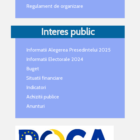
Regulament de organizare
Interes public
Informatii Alegerea Presedintelui 2025
Informatii Electorale 2024
Buget
Situatii financiare
Indicatori
Achizitii publice
Anunturi