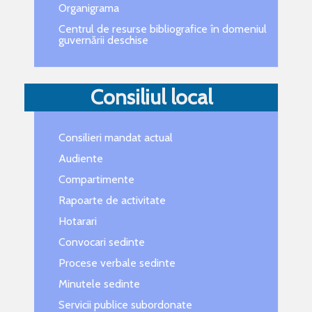
Organigrama
Centrul de resurse bibliografice în domeniul
guvernării deschise
Consiliul local
Consilieri mandat actual
Audiente
Compartimente
Rapoarte de activitate
Hotarari
Convocari sedinte
Procese verbale sedinte
Minutele sedinte
Servicii publice subordonate