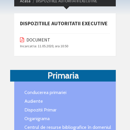
Acasa
DISPOZITIILE AUTORITATII EXECUTIVE
DISPOZITIILE AUTORITATII EXECUTIVE
DOCUMENT
Incarcat la:
11.05.2020, ora 10:50
Primaria
Conducerea primariei
Audiente
Dispozitii Primar
Organigrama
Centrul de resurse bibliografice în domeniul